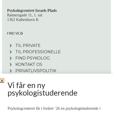
Psykologcentret Israels Plads
Rømersgade 11, 1. sal
1362 København K
FIND VEJ
TIL PRIVATE
TIL PROFESSIONELLE
FIND PSYKOLOG
KONTAKT OS
PRIVATLIVSPOLITIK
Vi får en ny
Medlem af
psykologistuderende
Psykologcenteret får i foråret ‘26 en psykologistuderende i